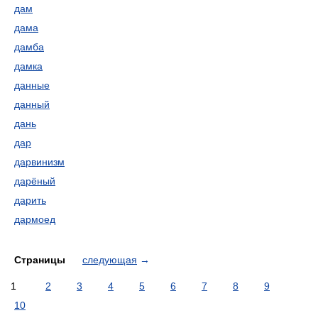
дам
дама
дамба
дамка
данные
данный
дань
дар
дарвинизм
дарёный
дарить
дармоед
Страницы
следующая
→
1
2
3
4
5
6
7
8
9
10